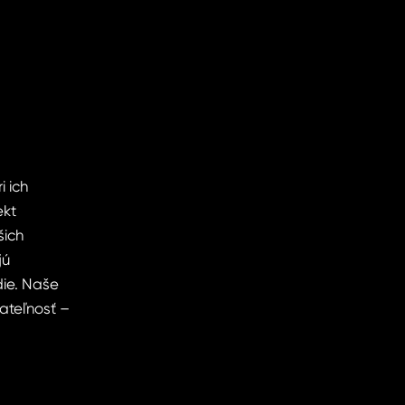
i ich
ekt
šich
jú
die. Naše
ateľnosť –