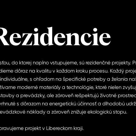
Rezidencie
ťou, do ktorej naplno vstupujeme, sú rezidenčné projekty. Pr
ladieme dôraz na kvalitu v každom kroku procesu. Každý proj
ndividuálne, s ohľadom na špecifické potreby a želania na
užívame moderné materiály a technológie, ktoré nielen zvyšu
ýstavby a prevádzky, ale zároveň rešpektujú životné prostre
rhnuté s dôrazom na energetickú účinnosť a dlhodobú udrž
revádzkové náklady a zároveň znižuje ekologickú stopu.
pravujeme projekt v Libereckom kraji.