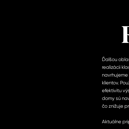
Ďalšou oblas
realizácii k
navrhujeme i
klientov. Po
efektivitu v
domy sú nav
čo znižuje p
Aktuálne pri